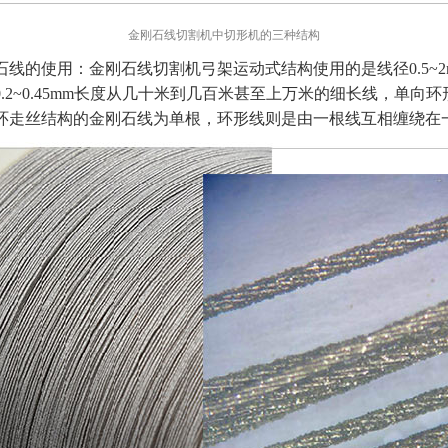
金刚石线切割机中切形机的三种结构
线的使用：金刚石线切割机弓架运动式结构使用的是线径0.5~2
2~0.45mm长度从几十米到几百米甚至上万米的细长线，单向环形
环走丝结构的金刚石线为单根，环形线则是由一根线互相缠绕在